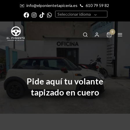
✉️
info@elponientetapiceria.es
📞
610 79 59 82
Seleccionar idioma
0
Pide aquí tu volante
tapizado en cuero