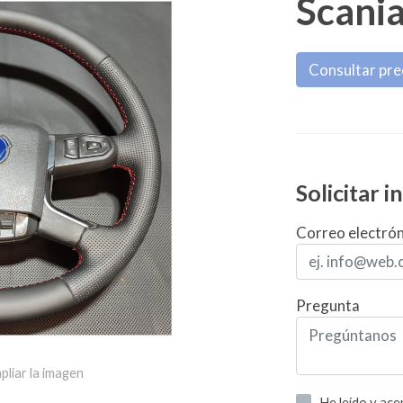
Scania
Consultar pre
Solicitar 
Correo electró
Pregunta
pliar la imagen
He leído y ac