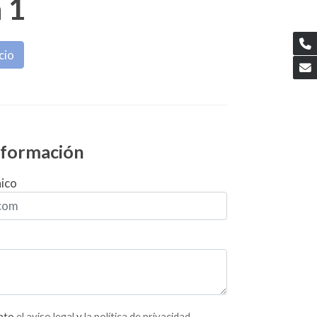
 1
cio
información
nico
epto
el aviso legal
y
la política de privacidad