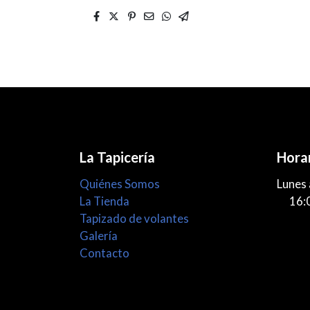
La Tapicería
Hora
Quiénes Somos
Lunes 
La Tienda
16:00
Tapizado de volantes
Galería
Contacto