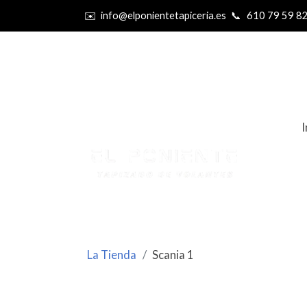
✉️
info@elponientetapiceria.es
📞
610 79 59 8
I
La Tienda
Scania 1