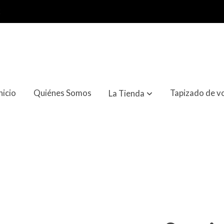
2
nicio
Quiénes Somos
Tapizado de v
La Tienda