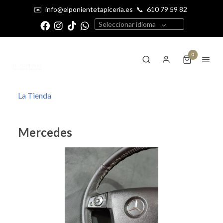
✉️
info@elponientetapiceria.es
📞
610 79 59 82
Seleccionar idioma
0
La Tienda
Mercedes